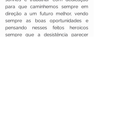
para que caminhemos sempre em 
direção a um futuro melhor, vendo 
sempre as boas oportunidades e 
pensando nesses feitos heroicos 
sempre que a desistência parecer 
uma opção mais viável.
     A Auster Tecnologia parabeniza a 
todos os envolvidos na incrível 
história da Embraer. E deseja que essa 
empresa continue sendo por muito 
tempo a grande fonte de inspiração e 
orgulho que se tornou.
     Gostou do texto ou tem algo a 
dizer a respeito? Deixe sua mensagem 
nos comentários! Se quer estar por 
dentro de diversos assuntos 