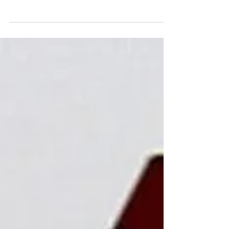
O mundo percorreu um longo caminho desde o
Sputnik, o primeiro satélite a orbitar a Terra em
1957. Já estamos vivendo na era dos...