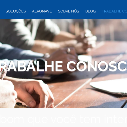
SOLUÇÕES
AERONAVE
SOBRE NÓS
BLOG
TRABALHE C
RABALHE CONOS
bom que você tem inte