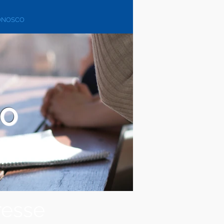
ONOSCO
CO
resse